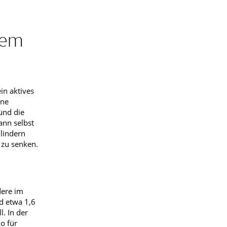
dem
in aktives
ine
und die
ann selbst
 lindern
 zu senken.
dere im
nd etwa 1,6
. In der
o für