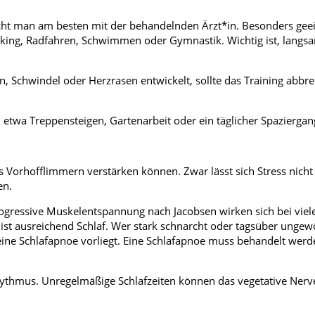
pricht man am besten mit der behandelnden Ärzt*in. Besonders gee
king, Radfahren, Schwimmen oder Gymnastik. Wichtig ist, langs
Schwindel oder Herzrasen entwickelt, sollte das Training abbr
 etwa Treppensteigen, Gartenarbeit oder ein täglicher Spaziergan
s Vorhofflimmern verstärken können. Zwar lässt sich Stress nicht 
en.
gressive Muskelentspannung nach Jacobsen wirken sich bei viel
ist ausreichend Schlaf. Wer stark schnarcht oder tagsüber ungew
 eine Schlafapnoe vorliegt. Eine Schlafapnoe muss behandelt werd
hythmus. Unregelmäßige Schlafzeiten können das vegetative Ner