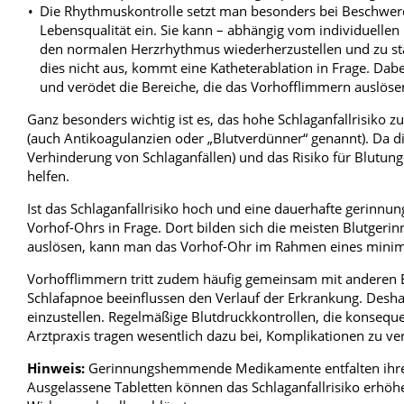
Die Rhythmuskontrolle setzt man besonders bei Beschwer
Lebensqualität ein. Sie kann – abhängig vom individuellen Ri
den normalen Herzrhythmus wiederherzustellen und zu stab
dies nicht aus, kommt eine Katheterablation in Frage. Dab
und verödet die Bereiche, die das Vorhofflimmern auslöse
Ganz besonders wichtig ist es, das hohe Schlaganfallrisiko
(auch Antikoagulanzien oder „Blutverdünner“ genannt). Da d
Verhinderung von Schlaganfällen) und das Risiko für Blutu
helfen.
Ist das Schlaganfallrisiko hoch und eine dauerhafte gerinn
Vorhof-Ohrs in Frage. Dort bilden sich die meisten Blutgerinn
auslösen, kann man das Vorhof-Ohr im Rahmen eines minimal
Vorhofflimmern tritt zudem häufig gemeinsam mit anderen E
Schlafapnoe beeinflussen den Verlauf der Erkrankung. Deshal
einzustellen. Regelmäßige Blutdruckkontrollen, die konseq
Arztpraxis tragen wesentlich dazu bei, Komplikationen zu v
Hinweis:
Gerinnungshemmende Medikamente entfalten ihre
Ausgelassene Tabletten können das Schlaganfallrisiko erhöhe