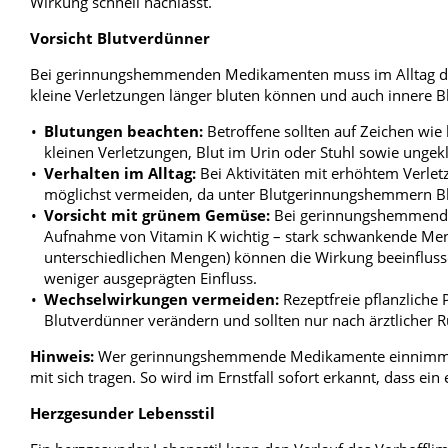
Wirkung schnell nachlässt.
Vorsicht Blutverdünner
Bei gerinnungshemmenden Medikamenten muss im Alltag das 
kleine Verletzungen länger bluten können und auch innere B
Blutungen beachten:
Betroffene sollten auf Zeichen wie
kleinen Verletzungen, Blut im Urin oder Stuhl sowie ungekl
Verhalten im Alltag:
Bei Aktivitäten mit erhöhtem Verletz
möglichst vermeiden, da unter Blutgerinnungshemmern Blu
Vorsicht mit grünem Gemüse:
Bei gerinnungshemmenden 
Aufnahme von Vitamin K wichtig – stark schwankende Meng
unterschiedlichen Mengen) können die Wirkung beeinflus
weniger ausgeprägten Einfluss.
Wechselwirkungen vermeiden:
Rezeptfreie pflanzliche
Blutverdünner verändern und sollten nur nach ärztliche
Hinweis:
Wer gerinnungshemmende Medikamente einnimmt, s
mit sich tragen. So wird im Ernstfall sofort erkannt, dass ein
Herzgesunder Lebensstil