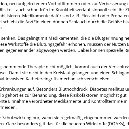
den, neu aufgetretenem Vorhofflimmern oder zur Verbesserung 
siko – auch schon früh im Krankheitsverlauf sinnvoll sein. Ihr Zie
ilisieren. Medikamente dafür sind z. B. Flecainid oder Propafen
ei schiebt die Ärzt*in einen dünnen Schlauch durch die Gefäße bi
n.
 zu senken. Das gelingt mit Medikamenten, die die Blutgerinnung
iese Wirkstoffe die Blutungsgefahr erhöhen, müssen der Nutzen (
ngen gegeneinander abgewogen werden. Dabei können spezielle Ri
ungshemmende Therapie nicht möglich, kommt auch der Verschluss
sel. Damit sie nicht in den Kreislauf gelangen und einen Schlagan
-invasiven Kathetereingriffs mechanisch verschließen.
rkrankungen auf. Besonders Bluthochdruck, Diabetes mellitus u
b gehört es zur Behandlung, diese Risikofaktoren möglichst gut
uente Einnahme verordneter Medikamente und Kontrolltermine in
ermeiden.
 Schutzwirkung nur, wenn sie regelmäßig eingenommen werden
n. Ganz besonders gilt das für die neueren Wirkstoffe (DOAKs), 