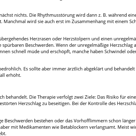
ächst nichts. Die Rhythmusstörung wird dann z. B. während ein
t. Manchmal wird sie auch erst im Zusammenhang mit einem Sch
rübergehendes Herzrasen oder Herzstolpern und einen unregelmä
e spürbaren Beschwerden. Wenn der unregelmäßige Herzschlag a
nt*innen schnell müde und erschöpft, manche haben Schwindel oder
edrohlich. Es sollte aber immer ärztlich abgeklärt und behandelt
all erhöht.
ch behandelt. Die Therapie verfolgt zwei Ziele: Das Risiko für ein
störten Herzschlag zu beseitigen. Bei der Kontrolle des Herzschl
ge Beschwerden bestehen oder das Vorhofflimmern schon länger 
d aber mit Medikamenten wie Betablockern verlangsamt. Meist wi
ebt.