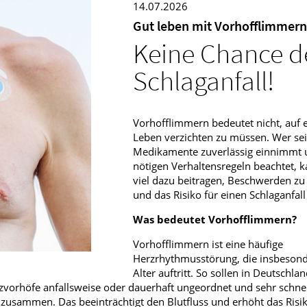
14.07.2026
Männerkrankheiten
Gut leben mit Vorhofflimmern
Keine Chance 
fmedizin
Schlaganfall!
Vorhofflimmern bedeutet nicht, auf e
Leben verzichten zu müssen. Wer se
Medikamente zuverlässig einnimmt 
nötigen Verhaltensregeln beachtet, k
viel dazu beitragen, Beschwerden zu
und das Risiko für einen Schlaganfall
Was bedeutet Vorhofflimmern?
Vorhofflimmern ist eine häufige
Herzrhythmusstörung, die insbeson
Alter auftritt. So sollen in Deutschla
vorhöfe anfallsweise oder dauerhaft ungeordnet und sehr schnell
 zusammen. Das beeinträchtigt den Blutfluss und erhöht das Risik