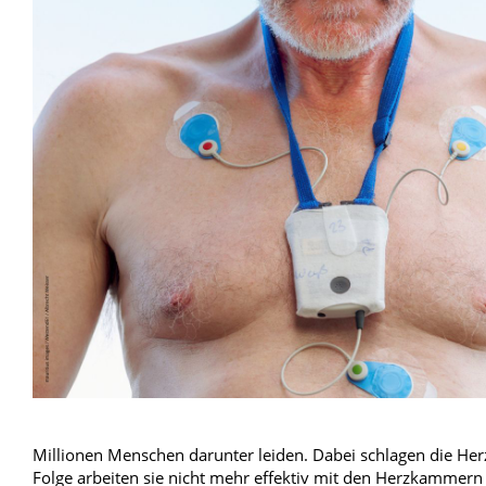
Blut, Krebs und Infektionen
Neurologie
Haut, Haare und Nägel
Schmerz- und Schla
Psychische Erkrankungen
Frauenkrankheiten
Millionen Menschen darunter leiden. Dabei schlagen die Herz
Folge arbeiten sie nicht mehr effektiv mit den Herzkammern