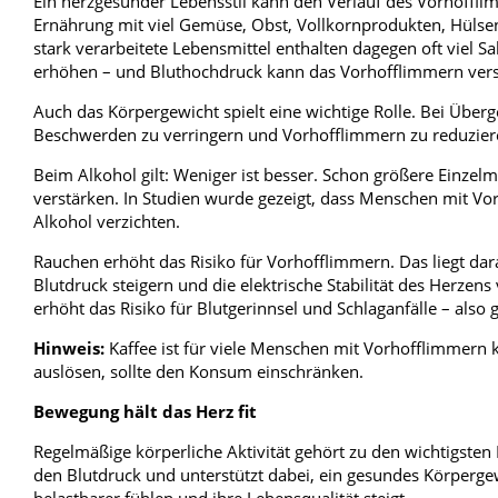
Ein herzgesunder Lebensstil kann den Verlauf des Vorhoffli
Ernährung mit viel Gemüse, Obst, Vollkornprodukten, Hülsen
stark verarbeitete Lebensmittel enthalten dagegen oft viel S
erhöhen – und Bluthochdruck kann das Vorhofflimmern vers
Auch das Körpergewicht spielt eine wichtige Rolle. Bei Übe
Beschwerden zu verringern und Vorhofflimmern zu reduzier
Beim Alkohol gilt: Weniger ist besser. Schon größere Ein
verstärken. In Studien wurde gezeigt, dass Menschen mit V
Alkohol verzichten.
Rauchen erhöht das Risiko für Vorhofflimmern. Das liegt da
Blutdruck steigern und die elektrische Stabilität des Herze
erhöht das Risiko für Blutgerinnsel und Schlaganfälle – als
Hinweis:
Kaffee ist für viele Menschen mit Vorhofflimmern 
auslösen, sollte den Konsum einschränken.
Bewegung hält das Herz fit
Regelmäßige körperliche Aktivität gehört zu den wichtigste
den Blutdruck und unterstützt dabei, ein gesundes Körpergew
belastbarer fühlen und ihre Lebensqualität steigt.