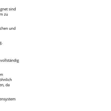
ignet sind
am zu
echen und
g.
vollständig
en
öhnlich
en, da
vensystem