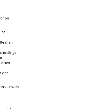
schon
 bei
llte man
eichmäßige
hr
 einen
g der
ionsausweis