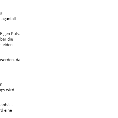
er
laganfall
ßigen Puls.
ber die
 leiden
 werden, da
en
ags wird
anhält.
rd eine