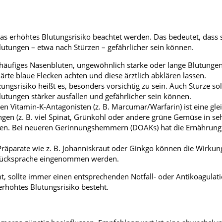
erhöhtes Blutungsrisiko beachtet werden. Das bedeutet, dass 
lutungen – etwa nach Stürzen – gefährlicher sein können.
 häufiges Nasenbluten, ungewöhnlich starke oder lange Blutungen
ärte blaue Flecken achten und diese ärztlich abklären lassen.
ungsrisiko heißt es, besonders vorsichtig zu sein. Auch Stürze so
tungen stärker ausfallen und gefährlicher sein können.
Vitamin-K-Antagonisten (z. B. Marcumar/Warfarin) ist eine gl
en (z. B. viel Spinat, Grünkohl oder andere grüne Gemüse in se
sen. Bei neueren Gerinnungshemmern (DOAKs) hat die Ernährung
 Präparate wie z. B. Johanniskraut oder Ginkgo können die Wirkun
r Rücksprache eingenommen werden.
ollte immer einen entsprechenden Notfall- oder Antikoagulat
 erhöhtes Blutungsrisiko besteht.