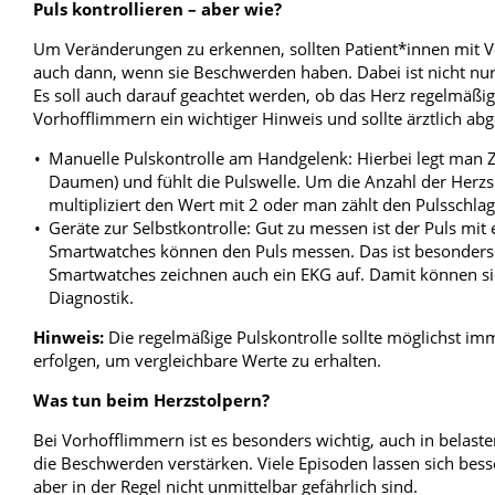
Puls kontrollieren – aber wie?
Um Veränderungen zu erkennen, sollten Patient*innen mit V
auch dann, wenn sie Beschwerden haben. Dabei ist nicht nur
Es soll auch darauf geachtet werden, ob das Herz regelmäßig
Vorhofflimmern ein wichtiger Hinweis und sollte ärztlich ab
Manuelle Pulskontrolle am Handgelenk: Hierbei legt man Z
Daumen) und fühlt die Pulswelle. Um die Anzahl der Herz
multipliziert den Wert mit 2 oder man zählt den Pulsschla
Geräte zur Selbstkontrolle: Gut zu messen ist der Puls mi
Smartwatches können den Puls messen. Das ist besonder
Smartwatches zeichnen auch ein EKG auf. Damit können sie 
Diagnostik.
Hinweis:
Die regelmäßige Pulskontrolle sollte möglichst imm
erfolgen, um vergleichbare Werte zu erhalten.
Was tun beim Herzstolpern?
Bei Vorhofflimmern ist es besonders wichtig, auch in belast
die Beschwerden verstärken. Viele Episoden lassen sich be
aber in der Regel nicht unmittelbar gefährlich sind.