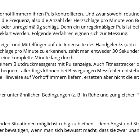
orhofflimmern ihren Puls kontrollieren. Und zwar sowohl routin
 die Frequenz, also die Anzahl der Herzschläge pro Minute von 
 oder unregelmäßig schlägt. Denn ein unregelmäßiger Puls ist bei
geklärt werden. Folgende Verfahren eignen sich zur Messung:
eige- und Mittelfinger auf die Innenseite des Handgelenks (unte
schläge pro Minute zu erkennen, zählt man entweder 30 Sekunde
g eine komplette Minute lang durch.
t einem Blutdruckmessgerät mit Pulsanzeige. Auch Fitnesstracker 
s bequem, allerdings können bei Bewegungen Messfehler entste
Hinweise auf Vorhofflimmern liefern, ersetzen aber nicht die ärz
er unter ähnlichen Bedingungen (z. B. in Ruhe und zur gleichen T
enden Situationen möglichst ruhig zu bleiben – denn Angst und S
sser bewältigen, wenn man sich bewusst macht, dass sie zwar un