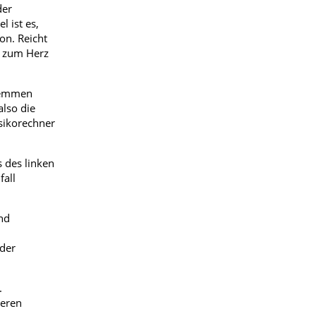
der
l ist es,
on. Reicht
s zum Herz
 hemmen
also die
sikorechner
 des linken
fall
nd
 der
.
deren