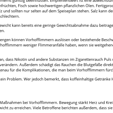
mmerns günstig beeinflussen. Empfehlenswert ist eine abwechslu
früchten, Fisch sowie hochwertigen pflanzlichen Ölen. Fertigpr
alz und sollten nur selten auf dem Speiseplan stehen. Salz kann d
chlechtern.
rgewicht kann bereits eine geringe Gewichtsabnahme dazu beitrage
en.
zelmengen können Vorhofflimmern auslösen oder bestehende Besc
orhofflimmern weniger Flimmeranfälle haben, wenn sie weitgehen
ran, dass Nikotin und andere Substanzen im Zigarettenrauch Puls
ns verändern. Außerdem schädigt das Rauchen die Blutgefäße direk
o genau für die Komplikationen, die man beim Vorhofflimmern fürc
kein Problem. Wer jedoch bemerkt, dass koffeinhaltige Getränke 
n Maßnahmen bei Vorhofflimmern. Bewegung stärkt Herz und Kreis
icht zu erreichen. Viele Betroffene berichten außerdem, dass sie