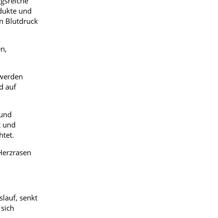
ngsreiche
odukte und
en Blutdruck
n,
hwerden
d auf
 und
t und
htet.
Herzrasen
lauf, senkt
 sich